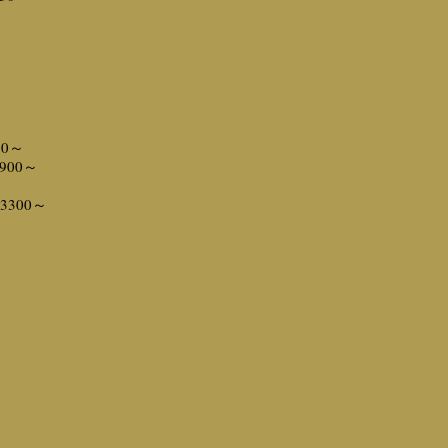
0～
00～
300～